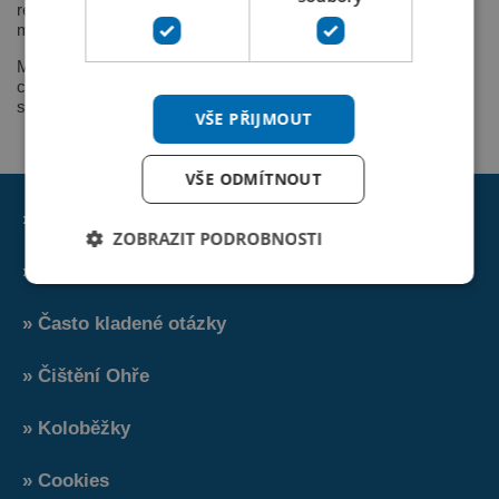
reprezentovali Českou republiku ve světovém poháru nebo na
mistrovství světa.
Mladý a dynamický kolektiv firmy Rafting Ohře s.r.o. se svojí
cenovou politikou a svým pracovním nasazením snaží o
spokojenost zákazníků.
VŠE PŘIJMOUT
VŠE ODMÍTNOUT
» Obchodní podmínky
ZOBRAZIT PODROBNOSTI
» O nás
» Často kladené otázky
» Čištění Ohře
» Koloběžky
» Cookies