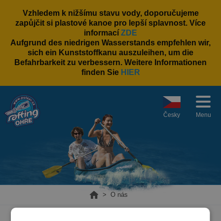
Vzhledem k nižšímu stavu vody, doporučujeme
zapůjčit si plastové kanoe pro lepší splavnost. Více
informací
ZDE
Aufgrund des niedrigen Wasserstands empfehlen wir,
sich ein Kunststoffkanu auszuleihen, um die
Befahrbarkeit zu verbessern. Weitere Informationen
finden Sie
HIER
Menu
Home
O nás